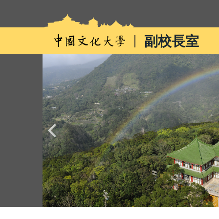
跳
到
主
副校長室
要
內
容
區